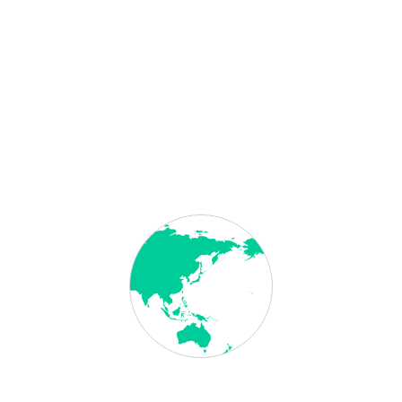
für die
USA
zu beachten.
der Lage, vorläufige maschinenlesbare Pässe auszustellen, jedoch muss da
telsafe sicher zu verwahren und sich gegenüber den salvadorianischen Beh
ogenen Angaben auch die Seite mit dem salvadorianischen Einreisestempe
riert werden.
fristig ändern, ohne das Visum International hiervon vorher unterrichtet
rhalten Sie nur direkt bei der Botschaft oder einem der Generalkonsulat