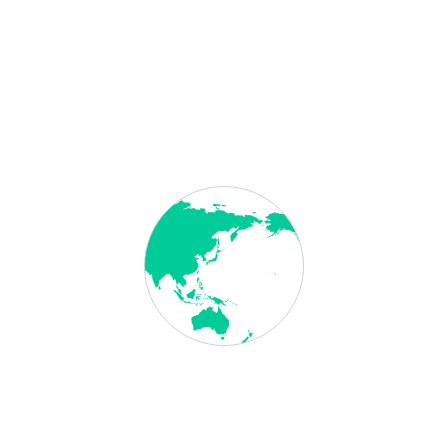
tto
, 50,00 € netto
o
, 70,00 € netto
 Rechnung per E-Mail oder auf Wunsch auch per Post zugeschickt. Dies
ach der Zahlung den Überweisungsbeleg per E-Mail zukommen lassen.
ung berechnen. Zu unserer Bearbeitung zählt die Prüfung der Unterlagen au
 Onlinesystem, die Beschaffung der Visa/ Einreisegenehmigungen und die 