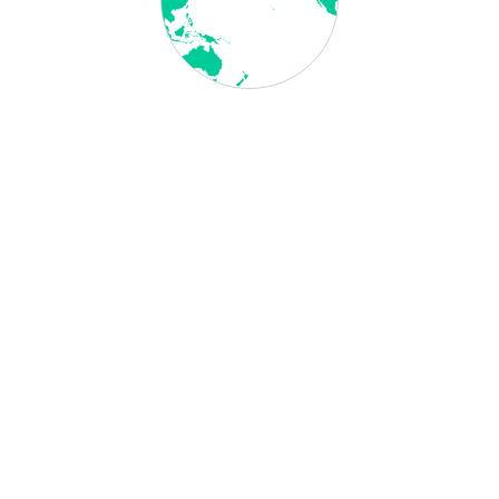
ges Amt China Visum?
 amt umfasst mehrere Schritte, die den Erfolg des Antrags
epass, das korrekt ausgefüllte Visumantragsformular, ein
beantragte Visum.
 Sie die Website oder das örtliche Büro des deutschen
a Visum-Antragsverfahren.
mantrags Servicezentrum oder beim chinesischen Konsulat
rderliche Visagebühr je nach Art und