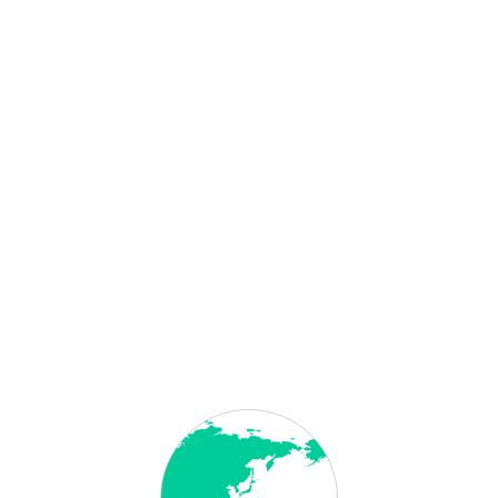
ion aus dem gemeinsamen Staatlichen Register der Juristischen Pe
r juristischen Person in Belarus
usländer oder der ausländischen Organisation, wo er tätig ist, ode
mit ausländischen Investitionen ist