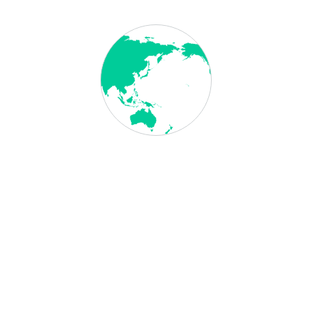
Konsulatsgebühr
: Dies ist die Gebühr, welche die
Botschaften/ Generalkonsulate für die Ausstellung der
Visa/ Einreisegenehmigungen berechnet. In dieser Gebühr
sind auch die Kreditkartengebühren enthalten. Diese
Gebühr ist steuerfrei.
Rechtlicher Hinweis /
Link zur Botschaft
Visum International ist eine Dienstleistungsagentur, welche
regierungsunabhängig ist. Bei Inanspruchnahme unserer
Serviceleistungen fällt zu der Konsulatsgebühr zusätzlich
unsere Servicegebühr in Höhe von 71,40 €, 95,20 € oder
119,00 € an (je nach gewünschter Bearbeitungszeit und