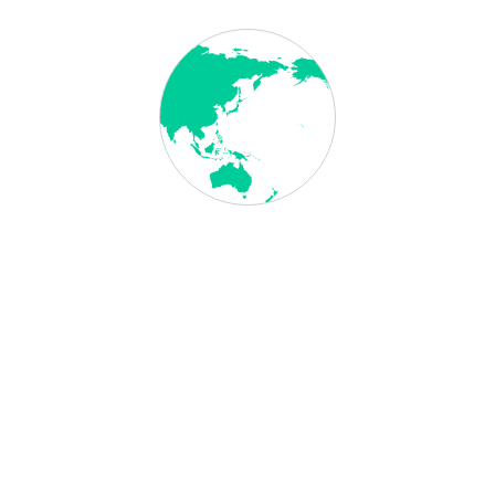
berechnen. Zu unserer Bearbeitung zählt die Prüfung der Unterlagen
auf Ihre Richtigkeit, die Beschaffung der Visa/
Einreisegenehmigungen und die Versandvorbereitung.
Konsulatsgebühr
: Dies ist die Gebühr, welche die Botschaften/
Generalkonsulate für die Ausstellung der Visa/
Einreisegenehmigungen berechnet. In dieser Gebühr sind auch die
Bankgebühren & Fremdwährungsgebühren enthalten. Diese Gebühr
ist steuerfrei.
Rechtlicher Hinweis /
Link zur Botschaft
Visum International ist eine Dienstleistungsagentur, welche