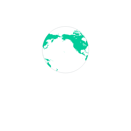
Bearbeitungszeit 8- 12 Werktage, für das 1.
Dokument:
71,40
€ brutto
, 60,00 € netto
jedes weitere Dokument +
35,70
€ brutto
,
30,00
€ netto
Bearbeitungszeit 4- 7 Werktage, für das 1.
Dokument:
95,20
€ brutto
, 80,00 € netto
jedes weitere Dokument +
35,70
€ brutto
,
30,00
€ netto
Bearbeitungszeit 1- 3 Werktage, für das 1. Dokument:
119,00 € brutto
, 100,00 € netto
jedes weitere Dokument +
35,70
€ brutto
,
30,00
€ netto
Beglaubigung durch die Schule/ Hochschule
Bearbeitungszeit variabel, für das 1. Dokument:
71,40
€