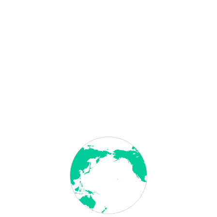
(abhängig von der Zuständigkeit)
Bearbeitungszeit variabel, für das 1. Dokument:
71,40
€
brutto
,
60,00
€ netto
jedes weitere Dokument +
35,70
€ brutto
,
30,00
€ netto
Bearbeitungszeit 4- 8 Werktage, für das 1. Dokument:
95,20
€ brutto
,
80,00
€ netto
jedes weitere Dokument +
35,70
€ brutto
,
30,00
€ netto
Notarielle Beglaubigung
Die Gebühr des Notars beträgt ab 10,00 € netto, abhängig
von der Anzahl der Dokumente